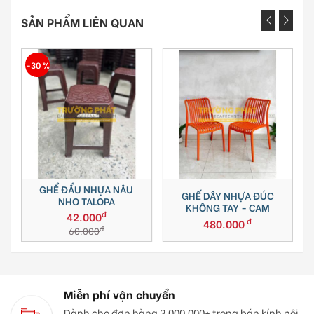
SẢN PHẨM LIÊN QUAN
-30 %
GHỂ ĐẨU NHỰA NÂU
GHẾ DÂY NHỰA ĐÚC
NHO TALOPA
KHÔNG TAY - CAM
đ
42.000
đ
480.000
đ
60.000
Miễn phí vận chuyển
Dành cho đơn hàng 3.000.000+ trong bán kính nội