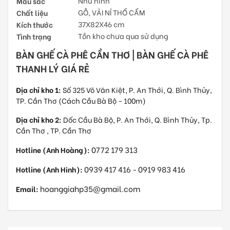
Màu sắc
Như hình
Chất liệu
GỖ, VẢI NỈ THỔ CẨM
Kích thước
37X82X46 cm
Tình trạng
Tồn kho chưa qua sử dụng
BÀN GHẾ CÀ PHÊ CẦN THƠ | BÀN GHẾ CÀ PHÊ
THANH LÝ GIÁ RẺ
Địa chỉ kho 1:
Số 325 Võ Văn Kiệt, P. An Thới, Q. Bình Thủy,
TP. Cần Thơ (Cách Cầu Bà Bộ - 100m)
Địa chỉ kho 2:
Dốc Cầu Bà Bộ, P. An Thới, Q. Bình Thủy, Tp.
Cần Thơ , TP. Cần Thơ
0772 179 313
Hotline (Anh Hoàng):
0939 417 416
0919 983 416
Hotline (Anh Hinh):
-
hoanggiahp35@gmail.com
Email: