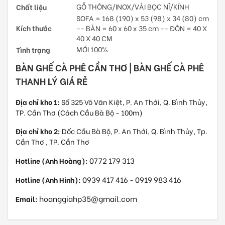
Chất liệu
GỖ THÔNG/INOX/VẢI BỌC NỈ/KÍNH
SOFA = 168 (190) x 53 (98) x 34 (80) cm
Kích thước
-- BÀN = 60 x 60 x 35 cm -- ĐÔN = 40 X
40 X 40 CM
Tình trạng
MỚI 100%
BÀN GHẾ CÀ PHÊ CẦN THƠ | BÀN GHẾ CÀ PHÊ
THANH LÝ GIÁ RẺ
Địa chỉ kho 1:
Số 325 Võ Văn Kiệt, P. An Thới, Q. Bình Thủy,
TP. Cần Thơ (Cách Cầu Bà Bộ - 100m)
Địa chỉ kho 2:
Dốc Cầu Bà Bộ, P. An Thới, Q. Bình Thủy, Tp.
Cần Thơ , TP. Cần Thơ
0772 179 313
Hotline (Anh Hoàng):
0939 417 416
0919 983 416
Hotline (Anh Hinh):
-
hoanggiahp35@gmail.com
Email: