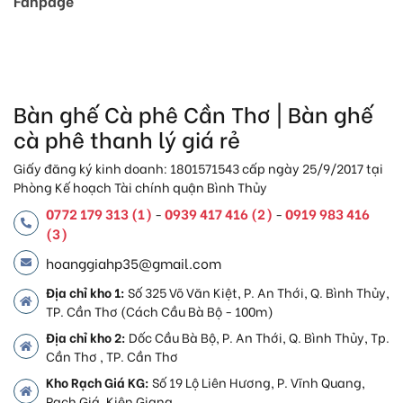
Fanpage
Bàn ghế Cà phê Cần Thơ | Bàn ghế
cà phê thanh lý giá rẻ
Giấy đăng ký kinh doanh: 1801571543 cấp ngày 25/9/2017 tại
Phòng Kế hoạch Tài chính quận Bình Thủy
0772 179 313 (1)
0939 417 416 (2)
0919 983 416
-
-
(3)
hoanggiahp35@gmail.com
Địa chỉ kho 1:
Số 325 Võ Văn Kiệt, P. An Thới, Q. Bình Thủy,
TP. Cần Thơ (Cách Cầu Bà Bộ - 100m)
Địa chỉ kho 2:
Dốc Cầu Bà Bộ, P. An Thới, Q. Bình Thủy, Tp.
Cần Thơ , TP. Cần Thơ
Kho Rạch Giá KG:
Số 19 Lộ Liên Hương, P. Vĩnh Quang,
Rạch Giá, Kiên Giang.