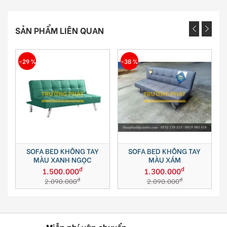
SẢN PHẨM LIÊN QUAN
-38 %
-38 %
 BED KHÔNG TAY
SOFA BED KHÔNG TAY
SOFA BED K
U XANH NGỌC
MÀU XÁM
MÀU 
đ
đ
1.500.000
1.300.000
1.300.
đ
đ
2.090.000
2.090.000
2.090.
Miễn phí vận chuyển