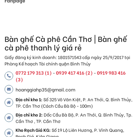
Fanpage
Bàn ghế Cà phê Cần Thơ | Bàn ghế
cà phê thanh lý giá rẻ
Giấy đăng ký kinh doanh: 1801571543 cấp ngày 25/9/2017 tại
Phòng Kế hoạch Tài chính quận Bình Thủy
0772 179 313 (1)
0939 417 416 (2)
0919 983 416
-
-
(3)
hoanggiahp35@gmail.com
Địa chỉ kho 1:
Số 325 Võ Văn Kiệt, P. An Thới, Q. Bình Thủy,
TP. Cần Thơ (Cách Cầu Bà Bộ - 100m)
Địa chỉ kho 2:
Dốc Cầu Bà Bộ, P. An Thới, Q. Bình Thủy, Tp.
Cần Thơ , TP. Cần Thơ
Kho Rạch Giá KG:
Số 19 Lộ Liên Hương, P. Vĩnh Quang,
Rạch Giá, Kiên Giang.