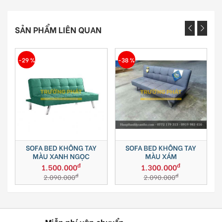
SẢN PHẨM LIÊN QUAN
-29 %
-38 %
-
SOFA BED KHÔNG TAY
SOFA BED KHÔNG TAY
MÀU XANH NGỌC
MÀU XÁM
đ
đ
1.500.000
1.300.000
đ
đ
2.090.000
2.090.000
Miễn phí vận chuyển