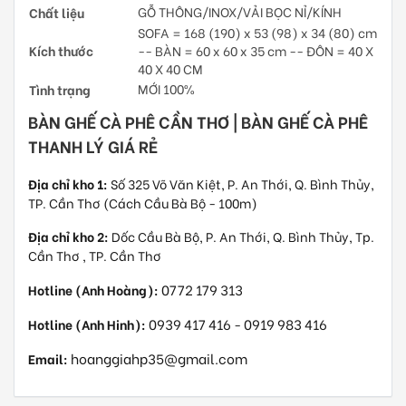
Chất liệu
GỖ THÔNG/INOX/VẢI BỌC NỈ/KÍNH
SOFA = 168 (190) x 53 (98) x 34 (80) cm
Kích thước
-- BÀN = 60 x 60 x 35 cm -- ĐÔN = 40 X
40 X 40 CM
Tình trạng
MỚI 100%
BÀN GHẾ CÀ PHÊ CẦN THƠ | BÀN GHẾ CÀ PHÊ
THANH LÝ GIÁ RẺ
Địa chỉ kho 1:
Số 325 Võ Văn Kiệt, P. An Thới, Q. Bình Thủy,
TP. Cần Thơ (Cách Cầu Bà Bộ - 100m)
Địa chỉ kho 2:
Dốc Cầu Bà Bộ, P. An Thới, Q. Bình Thủy, Tp.
Cần Thơ , TP. Cần Thơ
0772 179 313
Hotline (Anh Hoàng):
0939 417 416
0919 983 416
Hotline (Anh Hinh):
-
hoanggiahp35@gmail.com
Email: