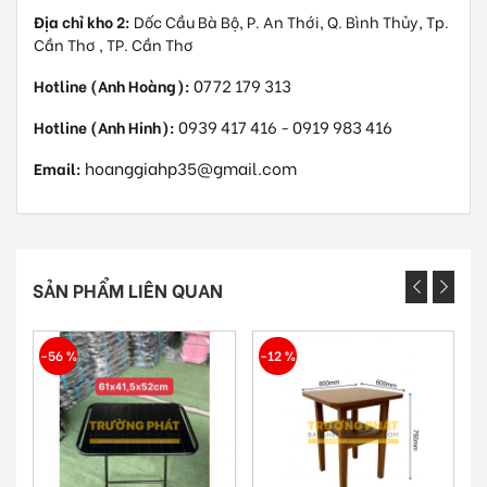
Địa chỉ kho 2:
Dốc Cầu Bà Bộ, P. An Thới, Q. Bình Thủy, Tp.
Cần Thơ , TP. Cần Thơ
0772 179 313
Hotline (Anh Hoàng):
0939 417 416
0919 983 416
Hotline (Anh Hinh):
-
hoanggiahp35@gmail.com
Email:
SẢN PHẨM LIÊN QUAN
-56 %
-12 %
-