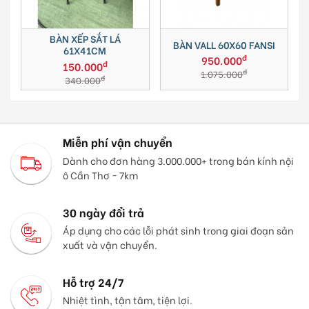
T
BÀN XẾP SẮT LÁ
BÀN VALL 60X60 FANSI
61X41CM
đ
950.000
đ
150.000
đ
1.075.000
đ
340.000
Miễn phí vận chuyển
Dành cho đơn hàng 3.000.000+ trong bán kính nội
ô Cần Thơ ~ 7km
30 ngày đổi trả
Áp dụng cho các lỗi phát sinh trong giai đoạn sản
xuất và vận chuyển.
Hỗ trợ 24/7
Nhiệt tình, tận tâm, tiện lợi.