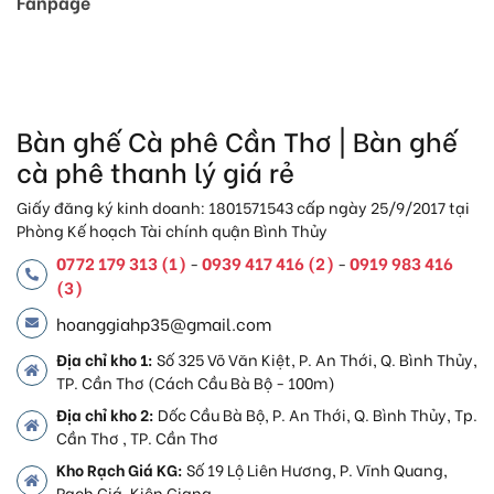
Fanpage
Bàn ghế Cà phê Cần Thơ | Bàn ghế
cà phê thanh lý giá rẻ
Giấy đăng ký kinh doanh: 1801571543 cấp ngày 25/9/2017 tại
Phòng Kế hoạch Tài chính quận Bình Thủy
0772 179 313 (1)
0939 417 416 (2)
0919 983 416
-
-
(3)
hoanggiahp35@gmail.com
Địa chỉ kho 1:
Số 325 Võ Văn Kiệt, P. An Thới, Q. Bình Thủy,
TP. Cần Thơ (Cách Cầu Bà Bộ - 100m)
Địa chỉ kho 2:
Dốc Cầu Bà Bộ, P. An Thới, Q. Bình Thủy, Tp.
Cần Thơ , TP. Cần Thơ
Kho Rạch Giá KG:
Số 19 Lộ Liên Hương, P. Vĩnh Quang,
Rạch Giá, Kiên Giang.