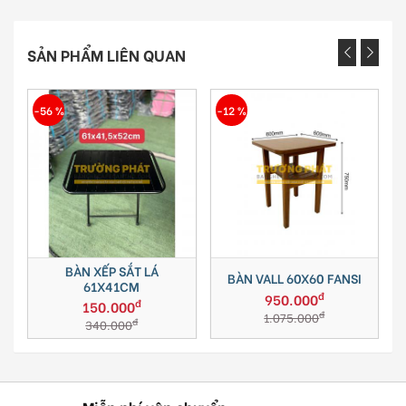
SẢN PHẨM LIÊN QUAN
-56 %
-12 %
-
BÀN XẾP SẮT LÁ
BÀN VALL 60X60 FANSI
61X41CM
đ
950.000
đ
150.000
đ
1.075.000
đ
340.000