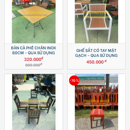
BÀN CÀ PHÊ CHÂN INOX
GHẾ SẮT CÓ TAY MẶT
80CM - QUA SỬ DỤNG
GẠCH - QUA SỬ DỤNG
đ
320.000
đ
450.000
đ
800.000
-70 %