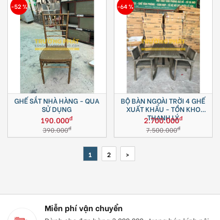
-52 %
-64 %
GHẾ SẮT NHÀ HÀNG - QUA
BỘ BÀN NGOÀI TRỜI 4 GHẾ
SỬ DỤNG
XUẤT KHẨU - TỒN KHO
THANH LÝ
đ
đ
190.000
2.700.000
đ
đ
390.000
7.500.000
1
2
>
Miễn phí vận chuyển