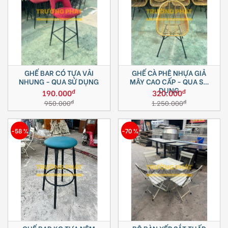
GHẾ BAR CÓ TỰA VẢI
GHẾ CÀ PHÊ NHỰA GIẢ
NHUNG - QUA SỬ DỤNG
MÂY CAO CẤP - QUA SỬ
DỤNG
đ
đ
190.000
320.000
đ
đ
950.000
1.250.000
-58 %
-70 %