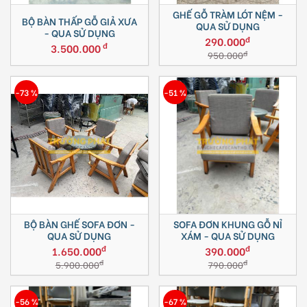
GHẾ GỖ TRÀM LÓT NỆM -
BỘ BÀN THẤP GỖ GIẢ XƯA
QUA SỬ DỤNG
- QUA SỬ DỤNG
đ
290.000
đ
3.500.000
đ
950.000
-73 %
-51 %
BỘ BÀN GHẾ SOFA ĐƠN -
SOFA ĐƠN KHUNG GỖ NỈ
QUA SỬ DỤNG
XÁM - QUA SỬ DỤNG
đ
đ
1.650.000
390.000
đ
đ
5.900.000
790.000
-56 %
-67 %