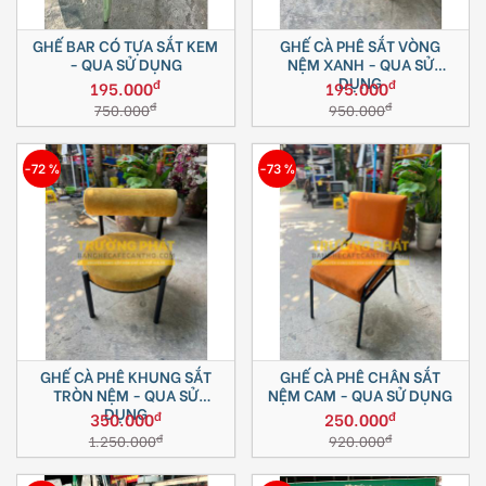
GHẾ BAR CÓ TỰA SẮT KEM
GHẾ CÀ PHÊ SẮT VÒNG
- QUA SỬ DỤNG
NỆM XANH - QUA SỬ
DỤNG
đ
đ
195.000
195.000
đ
đ
750.000
950.000
-72 %
-73 %
GHẾ CÀ PHÊ KHUNG SẮT
GHẾ CÀ PHÊ CHÂN SẮT
TRÒN NỆM - QUA SỬ
NỆM CAM - QUA SỬ DỤNG
DỤNG
đ
đ
350.000
250.000
đ
đ
1.250.000
920.000