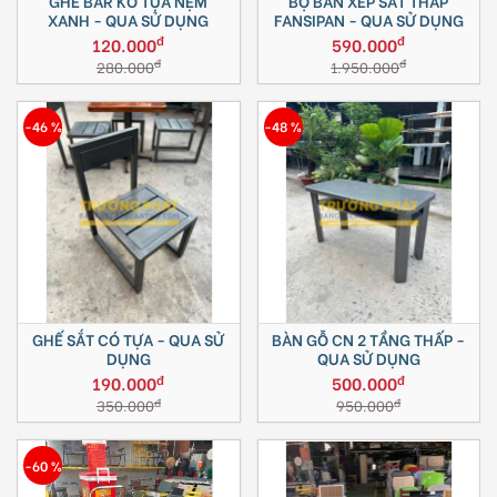
GHẾ BAR KO TỰA NỆM
BỘ BÀN XẾP SẮT THẤP
XANH - QUA SỬ DỤNG
FANSIPAN - QUA SỬ DỤNG
đ
đ
120.000
590.000
đ
đ
280.000
1.950.000
-46 %
-48 %
GHẾ SẮT CÓ TỰA - QUA SỬ
BÀN GỖ CN 2 TẦNG THẤP -
DỤNG
QUA SỬ DỤNG
đ
đ
190.000
500.000
đ
đ
350.000
950.000
-60 %