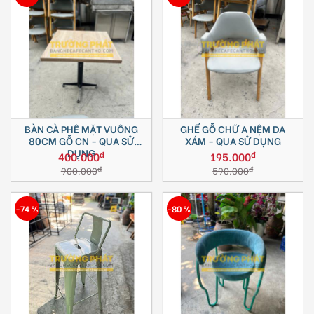
BÀN CÀ PHÊ MẶT VUÔNG
GHẾ GỖ CHỮ A NỆM DA
80CM GỖ CN - QUA SỬ
XÁM - QUA SỬ DỤNG
DỤNG
đ
đ
400.000
195.000
đ
đ
900.000
590.000
-74 %
-80 %