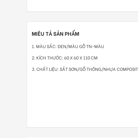
MIÊU TẢ SẢN PHẨM
1. MÀU SẮC: ĐEN/MÀU GỖ TN-MÀU
2: KÍCH THƯỚC: 60 X 60 X 110 CM
3. CHẤT LIỆU: SẮT SƠN/GỖ THÔNG/NHỰA COMPOSIT