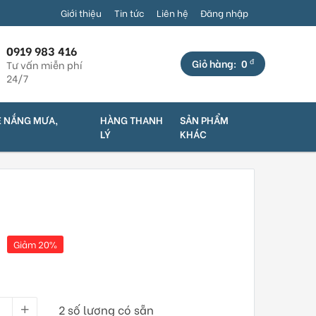
Thới, Q. Bình Thủy, TP. Cần Thơ (Cách Cầu Bà Bộ - 100m) | Địa chỉ
Giới thiệu
Tin tức
Liên hệ
Đăng nhập
0919 983 416
đ
Giỏ hàng:
0
Tư vấn miễn phí
24/7
E NẮNG MƯA,
HÀNG THANH
SẢN PHẨM
LÝ
KHÁC
Giảm 20%
2 số lượng có sẵn