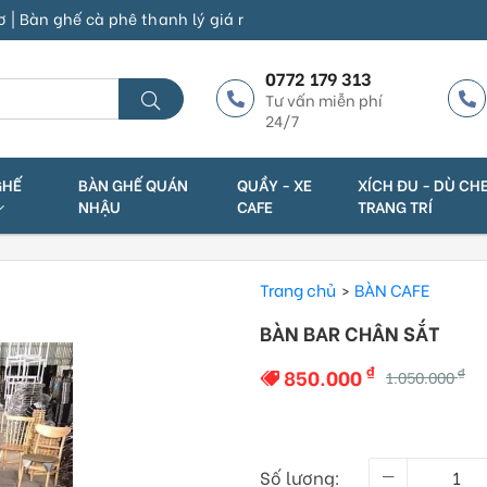
hế cà phê thanh lý giá rẻ | Địa chỉ 1: Số 325 Võ Văn Kiệt, P. An 
0772 179 313
Tư vấn miễn phí
24/7
GHẾ
BÀN GHẾ QUÁN
QUẦY - XE
XÍCH ĐU - DÙ CH
NHẬU
CAFE
TRANG TRÍ
Trang chủ
BÀN CAFE
BÀN BAR CHÂN SẮT
₫
850.000
₫
1.050.000
Số lượng: