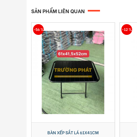
SẢN PHẨM LIÊN QUAN
-56 %
-12 %
HỎ - XANH
BÀN XẾP SẮT LÁ 61X41CM