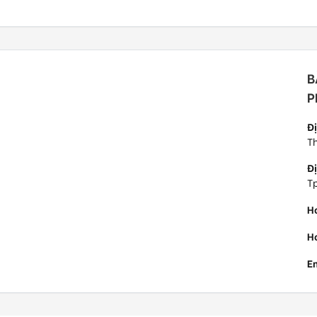
B
P
Đị
Th
Đị
Tp
H
Ho
E