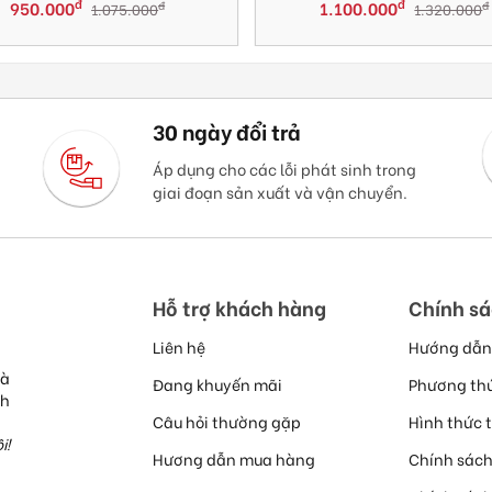
đ
đ
950.000
1.100.000
đ
đ
1.075.000
1.320.000
30 ngày đổi trả
Áp dụng cho các lỗi phát sinh trong
giai đoạn sản xuất và vận chuyển.
Hỗ trợ khách hàng
Chính s
Liên hệ
Hướng dẫn
cà
Đang khuyến mãi
Phương th
nh
Câu hỏi thường gặp
Hình thức 
i!
Hương dẫn mua hàng
Chính sách