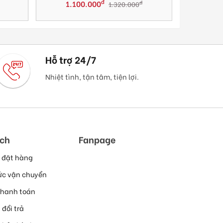
đ
1.100.000
1.1
đ
1.320.000
Hỗ trợ 24/7
Nhiệt tình, tận tâm, tiện lợi.
ách
Fanpage
 đặt hàng
ức vận chuyển
thanh toán
 đổi trả