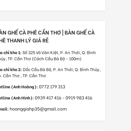
ÀN GHẾ CÀ PHÊ CẦN THƠ | BÀN GHẾ CÀ
HÊ THANH LÝ GIÁ RẺ
a chỉ kho 1:
Số 325 Võ Văn Kiệt, P. An Thới, Q. Bình
ủy, TP. Cần Thơ (Cách Cầu Bà Bộ - 100m)
a chỉ kho 2:
Dốc Cầu Bà Bộ, P. An Thới, Q. Bình Thủy,
. Cần Thơ , TP. Cần Thơ
0772 179 313
otline (Anh Hoàng):
0939 417 416
0919 983 416
tline (Anh Hinh):
-
hoanggiahp35@gmail.com
mail: