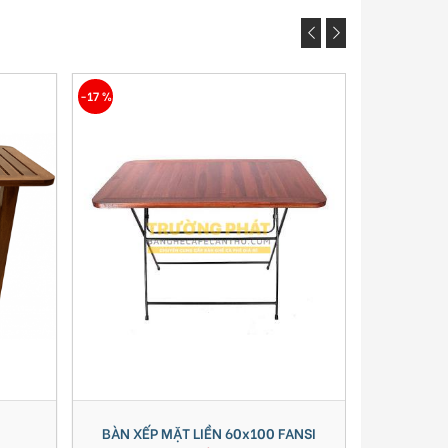
-17 %
-17 %
BÀN XẾP MẶT LIỀN 60x100 FANSI
BÀN XẾP