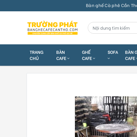
Bàn ghế Cà phê Cần Thơ | Bàn g
TRANG
BÀN
GHẾ
SOFA
BÀN 
CHỦ
CAFE
CAFE
CAFE